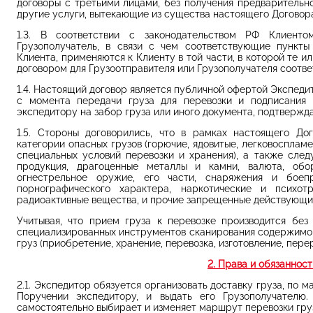
договоры с третьими лицами, без получения предварительно
другие услуги, вытекающие из существа настоящего Договор
1.3. В соответствии с законодательством РФ Клиенто
Грузополучатель, в связи с чем соответствующие пункты
Клиента, применяются к Клиенту в той части, в которой те 
договором для Грузоотправителя или Грузополучателя соотве
1.4. Настоящий договор является публичной офертой Экспедит
с момента передачи груза для перевозки и подписания
экспедитору на забор груза или иного документа, подтвержд
1.5. Стороны договорились, что в рамках настоящего До
категории опасных грузов (горючие, ядовитые, легковоспла
специальных условий перевозки и хранения), а также сле
продукция, драгоценные металлы и камни, валюта, обо
огнестрельное оружие, его части, снаряжения и боеп
порнографического характера, наркотические и психот
радиоактивные вещества, и прочие запрещенные действующи
Учитывая, что прием груза к перевозке производится без
специализированных инструментов сканирования содержимого 
груз (приобретение, хранение, перевозка, изготовление, пер
2. Права и обязаннос
2.1. Экспедитор обязуется организовать доставку груза, по 
Поручении экспедитору, и выдать его Грузополучателю
самостоятельно выбирает и изменяет маршрут перевозки гру