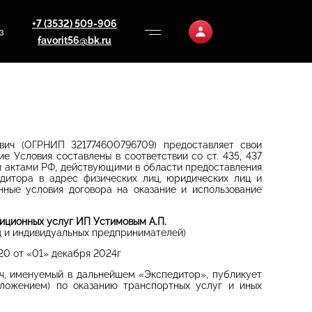
+7 (3532) 509-906
з
favorit56@bk.ru
вич (ОГРНИП 321774600796709) предоставляет свои
е Условия составлены в соответствии со ст. 435, 437
 актами РФ, действующими в области предоставления
дитора в адрес физических лиц, юридических лиц и
ные условия договора на оказание и использование
иционных услуг ИП Устимовым А.П.
ц и индивидуальных предпринимателей)
20 от «01» декабря 2024г
, и
менуемый в дальнейшем «Экспедитор», публикует
ложением) по оказанию транспортных услуг и иных