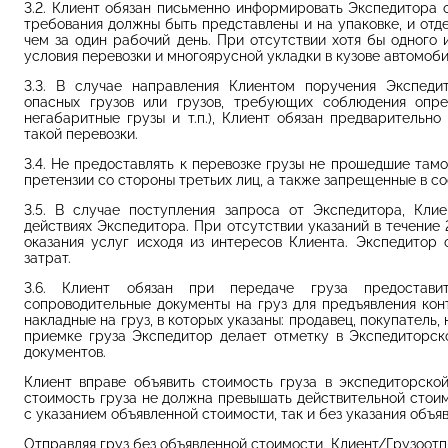
3.2. Клиент обязан письменно информировать Экспедитора 
требования должны быть представлены и на упаковке, и отд
чем за один рабочий день. При отсутствии хотя бы одного 
условия перевозки и многоярусной укладки в кузове автомоби
3.3. В случае направления Клиентом поручения Экспеди
опасных грузов или грузов, требующих соблюдения опре
негабаритные грузы и т.п.), Клиент обязан предварительн
такой перевозки.
3.4. Не предоставлять к перевозке грузы не прошедшие там
претензии со стороны третьих лиц, а также запрещенные в со
3.5. В случае поступления запроса от Экспедитора, Кли
действиях Экспедитора. При отсутствии указаний в течение 
оказания услуг исходя из интересов Клиента. Экспедитор 
затрат.
3.6. Клиент обязан при передаче груза предостави
сопроводительные документы на груз для предъявления ко
накладные на груз, в которых указаны: продавец, покупатель,
приемке груза Экспедитор делает отметку в Экспедиторск
документов.
Клиент вправе объявить стоимость груза в экспедиторско
стоимость груза не должна превышать действительной стоимо
с указанием объявленной стоимости, так и без указания объя
Отправляя груз без объявленной стоимости, Клиент/Грузоотп