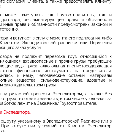
го согласия Клиента, а также предоставлять Клиенту
а.
м может выступать как Грузоотправитель, так и
 договора, регламентирующие права и обязанности
или иные права и обязанности предусмотрены законом и
тственно.
ора и вступает в силу с момента его подписания, либо
 Клиентом Экспедиторской расписки или Поручения
ающего заказ услуги.
говора не подлежит перевозке груз, относящийся к
меняющиеся, взрывоопасные и прочие грузы, требующие
дующие виды груза: алкогольная и спиртосодержащая
ротные финансовые инструменты на предъявителя,
рипасы к нему, человеческие останки, материалы
ропные вещества, сильнодействующие, ядовитые и
м законодательством грузы.
 внутритарной проверки Экспедитором, а также без
груза, то ответственность, в том числе уголовная, за
еработка) лежит на Заказчике/Грузоотправителе.
ти Экспедитора.
маршруту, указанному в Экспедиторской Расписке или в
. При отсутствии указаний от Клиента Экспедитор
за.