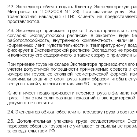
2.2. Экспедитор обязан выдать Клиенту Экспедиторскую р
Минтранса от 11.02.2008 № 23). При оказании услуг Эксп
транспортная накладная (ТТН) Клиенту не предоставляе
проставляются.
2.3. Экспедитор принимает груз от Грузоотправителя с пе
согласно Экспедиторской расписке, в закрытом виде б
работоспособность, внутреннюю комплектность, наличие 
(фирменных) лент, чувствительности к температурному возд
фиксирует в Экспедиторской расписке. Экспедитор не произ
и количеству его содержимого, а также сверку с приложенн
При приемке груза на складе Экспедитора производится его в
учетом допустимой погрешности применяемых средств и сп
измерении грузов со сложной геометрической формой, изм
максимальных длин сторон груза таким образом, чтобы в слу
все углы такой упаковки составляли 90 градусов.
Клиент имеет право произвести перемер груза в филиале по
груза. При этом если разница показаний в экспедиторской
документ не вносятся.
2.4. Экспедитор обязан обеспечить перевозку груза в соотве
2.5. Дополнительная упаковка груза осуществляется Экс
перевозке сборных грузов и не учитывает специальные правил
законодательством РФ.