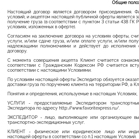
Общие поло
Настоящий договор является договором присоединения. 
условий, и акцептом настоящей публичной оферты является за
получение груза (в соответствии с пунктом 3 статьи 438 ГК
условиях, изложенных в оферте).
Согласием на заключение договора на условиях оферты, счит
услуги, и/или сдаче груза, и/или оплате услуги, и/или по
надлежащими полномочиями и действует до исполнения 
договору.
С момента совершения акцепта Клиент считается ознаком
соответствии с Гражданским Кодексом РФ считается вст
соответствии с настоящими Условиями.
По условиям настоящей оферты Экспедитор обязуется оказат
доставки груза по поручению клиента на территории РФ, а Кл
Понятия и определения, используемые в настоящих Условиях
УСЛУГИ - предоставляемые Экспедитором транспортны
Экспедитора по адресу http://www.favoritexpress.ru/.
ЭКСПЕДИТОР - лицо, выполняющее или организующее вы
транспортно-экспедиционных услуг.
КЛИЕНТ - физическое или юридическое лицо или индив
настоящей оферты в соответствии со п.1 настоящих Условий.