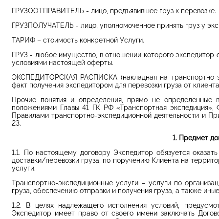
ГРУЗООТПРАВИТЕЛЬ - лицо, предъявившее груз к перевозке.
ГРУЗПОЛУЧАТЕЛЬ - лицо, уполномоченное принять груз у экс
ТАРИФ – стоимость конкретной Услуги.
ГРУЗ - любое имущество, в отношении которого экспедитор 
условиями настоящей оферты.
ЭКСПЕДИТОРСКАЯ РАСПИСКА (накладная на транспортно-эк
факт получения экспедитором для перевозки груза от клиента
Прочие понятия и определения, прямо не определенные в
положениями Главы 41 ГК РФ «Транспортная экспедиция», 
Правилами транспортно-экспедиционной деятельности и Пр
23.
1. Предмет до
1.1. По настоящему договору Экспедитор обязуется оказат
доставки/перевозки груза, по поручению Клиента на террито
услуги.
Транспортно-экспедиционные услуги – услуги по организац
груза, обеспечению отправки и получения груза, а также иные
1.2. В целях надлежащего исполнения условий, предусмо
Экспедитор имеет право от своего имени заключать Догов