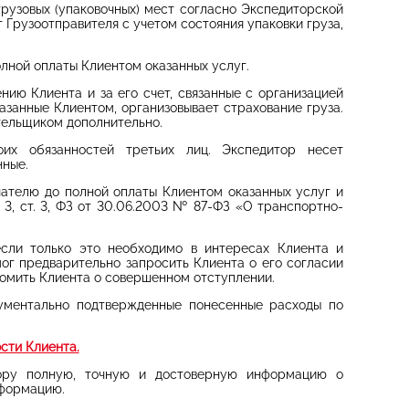
грузовых (упаковочных) мест согласно Экспедиторской
т Грузоотправителя с учетом состояния упаковки груза,
олной оплаты Клиентом оказанных услуг.
нию Клиента и за его счет, связанные с организацией
казанные Клиентом, организовывает страхование груза.
тельщиком дополнительно.
оих обязанностей третьих лиц. Экспедитор несет
нные.
чателю до полной оплаты Клиентом оказанных услуг и
 3, ст. 3, ФЗ от 30.06.2003 № 87-ФЗ «О транспортно-
 если только это необходимо в интересах Клиента и
ог предварительно запросить Клиента о его согласии
домить Клиента о совершенном отступлении.
кументально подтвержденные понесенные расходы по
ости Клиента.
итору полную, точную и достоверную информацию о
нформацию.