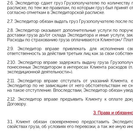
2.6. Экспедитор сдает груз Грузополучателю по количеству 
расписке, по тем же правилам, по которым груз был принят о
согласно отметкам в Экспедиторской расписке.
2.7. Экспедитор обязан выдать груз Грузополучателю после п
2.8. Экспедитор оказывает дополнительные услуги по поруче
доставки груза до/от склада Экспедитора и иные услуги, за
Расходы по страхованию груза оплачиваются Клиентом/ Пла
2.9. Экспедитор вправе привлекать для исполнения св
ответственность за действия третьих лиц как за свои собстве
2.10. Экспедитор вправе задержать выдачу груза Грузополу
понесенных Экспедитором в интересах Клиента расходов (п.
экспедиционной деятельности»).
2.11. Экспедитор вправе отступать от указаний Клиента,
Экспедитор по не зависящим от него обстоятельствам не см
на такое отступление. Впоследствии, Экспедитор обязан уве
2.12. Экспедитор вправе предъявить Клиенту к оплате до
Договору.
3. Права и обязанн
3.1. Клиент обязан своевременно предоставить Экспед
свойствах груза, об условиях его перевозки, а так же иную и