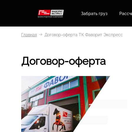
Забрать груз
Рассч
Главная
Договор-оферта ТК Фаворит Экспресс
Договор-оферта