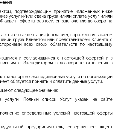
жения
Фактом, подтверждающим принятие изложенных ниже
каз услуг и/или сдача груза и/или оплата услуг и/или
 РФ акцепт оферты равносилен заключению договора на
ается его акцептация (согласие), выраженная заказом
лучении груза Клиентом или представителем Клиента с
сторонами всех своих обязательств по настоящему
ившимся и согласившимся с настоящей офертой и в
упившим с Экспедитором в договорные отношения в
ь транспортно-экспедиционные услуги по организации
иент обязуется принять и оплатить данные услуги.
, имеют следующее значение:
е услуги. Полный список Услуг указан на сайте
полнение определенных условий настоящей оферты
идуальный предприниматель, совершившее акцепт