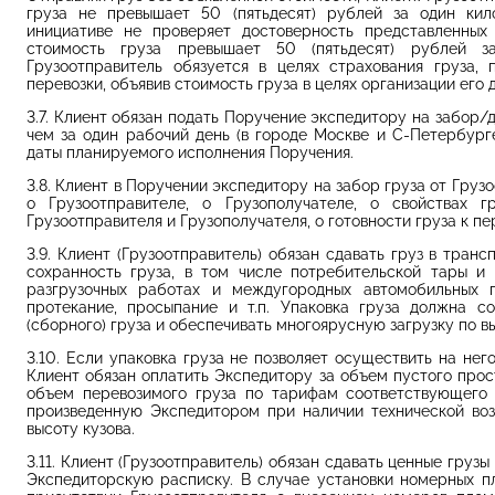
груза не превышает 50 (пятьдесят) рублей за один кил
инициативе не проверяет достоверность представленных 
стоимость груза превышает 50 (пятьдесят) рублей з
Грузоотправитель обязуется в целях страхования груза,
перевозки, объявив стоимость груза в целях организации его
3.7. Клиент обязан подать Поручение экспедитору на забор/
чем за один рабочий день (в городе Москве и С-Петербурге
даты планируемого исполнения Поручения.
3.8. Клиент в Поручении экспедитору на забор груза от Гру
о Грузоотправителе, о Грузополучателе, о свойствах 
Грузоотправителя и Грузополучателя, о готовности груза к п
3.9. Клиент (Грузоотправитель) обязан сдавать груз в тра
сохранность груза, в том числе потребительской тары и 
разгрузочных работах и междугородных автомобильных пе
протекание, просыпание и т.п. Упаковка груза должна со
(сборного) груза и обеспечивать многоярусную загрузку по вы
3.10. Если упаковка груза не позволяет осуществить на нег
Клиент обязан оплатить Экспедитору за объем пустого прос
объем перевозимого груза по тарифам соответствующего 
произведенную Экспедитором при наличии технической воз
высоту кузова.
3.11. Клиент (Грузоотправитель) обязан сдавать ценные гру
Экспедиторскую расписку. В случае установки номерных п