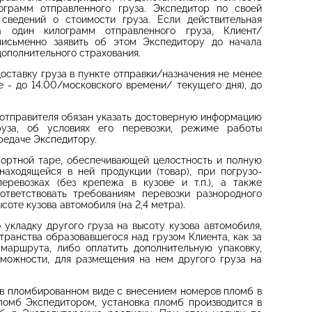
ограмм отправленного груза. Экспедитор по своей
сведений о стоимости груза. Если действительная
а один килограмм отправленного груза, Клиент/
 письменно заявить об этом Экспедитору до начала
 дополнительного страхования.
доставку груза в пункте отправки/назначения не менее
 - до 14.00/московского времени/ текущего дня), до
зоотправителя обязан указать достоверную информацию
груза, об условиях его перевозки, режиме работы
ередаче Экспедитору.
нспортной таре, обеспечивающей целостность и полную
находящейся в ней продукции (товар), при погрузо-
ревозках (без крепежа в кузове и т.п.), а также
ответствовать требованиям перевозки разнородного
соте кузова автомобиля (на 2,4 метра).
о укладку другого груза на высоту кузова автомобиля,
транства образовавшегося над грузом Клиента, как за
маршрута, либо оплатить дополнительную упаковку,
можности, для размещения на нем другого груза на
зы в пломбированном виде с внесением номеров пломб в
ломб Экспедитором, установка пломб производится в