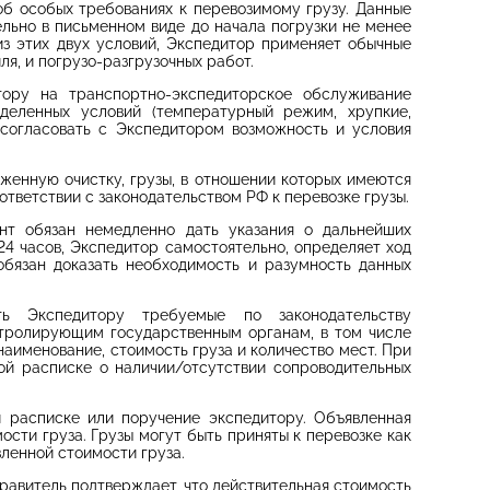
об особых требованиях к перевозимому грузу. Данные
ельно в письменном виде до начала погрузки не менее
из этих двух условий, Экспедитор применяет обычные
ля, и погрузо-разгрузочных работ.
тору на транспортно-экспедиторское обслуживание
деленных условий (температурный режим, хрупкие,
о согласовать с Экспедитором возможность и условия
оженную очистку, грузы, в отношении которых имеются
ответствии с законодательством РФ к перевозке грузы.
ент обязан немедленно дать указания о дальнейших
24 часов, Экспедитор самостоятельно, определяет ход
обязан доказать необходимость и разумность данных
ть Экспедитору требуемые по законодательству
нтролирующим государственным органам, в том числе
 наименование, стоимость груза и количество мест. При
ой расписке о наличии/отсутствии сопроводительных
й расписке или поручение экспедитору. Объявленная
сти груза. Грузы могут быть приняты к перевозке как
вленной стоимости груза.
равитель подтверждает, что действительная стоимость