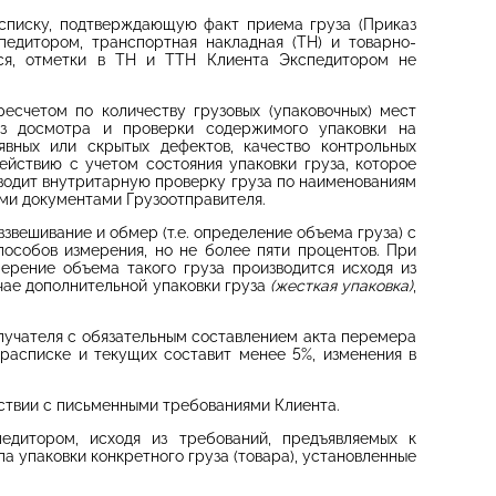
асписку, подтверждающую факт приема груза (Приказ
едитором, транспортная накладная (ТН) и товарно-
тся, отметки в ТН и ТТН Клиента Экспедитором не
ресчетом по количеству грузовых (упаковочных) мест
ез досмотра и проверки содержимого упаковки на
явных или скрытых дефектов, качество контрольных
ействию с учетом состояния упаковки груза, которое
водит внутритарную проверку груза по наименованиям
ыми документами Грузоотправителя.
звешивание и обмер (т.е. определение объема груза) с
особов измерения, но не более пяти процентов. При
ерение объема такого груза производится исходя из
чае дополнительной упаковки груза
(жесткая упаковка)
,
лучателя с обязательным составлением акта перемера
 расписке и текущих составит менее 5%, изменения в
тствии с письменными требованиями Клиента.
педитором, исходя из требований, предъявляемых к
а упаковки конкретного груза (товара), установленные